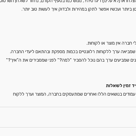
צלחו או (לא עלינו) ריגרסיה?, ממש כמו בסעיף הקודם, נחזור לשולחן השרטוטי
 ביותר ועכשיו אפשר לתקן במהירות ולבדוק איך לעשות טוב יותר.
חברה אין מוצר או לקוחות.
שמביאה ערך ללקוחות רלוונטיים בכמות מספקת ובהתאם ליעדי החברה.
טנים שמביעים ערך בהם נוכל להסביר "למה?" לפני שמסבירים את ה"איך?"
ד זמין לשאלות