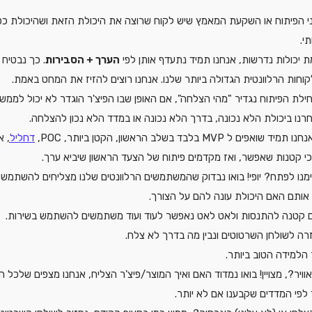
פני הפיתוח או השקעת המאמץ שיש לקוח שרוצה את היכולת הזאת ושהיכולת כפ
י.
ת יכולות נדרשות, אנחנו תמיד נתעדף אותן לפי 
הערך + הסבירות
. כך נבטיח
וחות הרלוונטית הגדולה ביותר שלנו. אנחנו רוצים להזיז את המחט באמת.
חילת הפיתוח נגדיר "מהי הצלחה", אם האופן שבו הפיצ'ר הוגדר לא יכול לממ
חרנו ביכולת הלא נכונה, בדרך הלא נכונה או במדד הלא נכון להצלחה.
 תמיד שואפים ל MVP בלבד בשלב הראשון, הקטן ביותר, POC, 
דחליל
,
 א
י קטנות שאפשר, ואז מקדמים פיתוח של הצעד הראשון שיביא ערך. 
ימנו לפתח? יופי! בואו נבדוק שהמשתמשים הרלוונטים שלנו מצליחים להשתמש ב
ותם האם היכולת עונה להם על הצורך. 
קטנה להתנסות ולאט לאט נאפשר לעוד ועוד משתמשים להשתמש בשירות.
זרה לשולחן השרטוטים ונבין מה בדרך לא צלח. 
 הלמידה הטוב ביותר.
לאוויר?, מצויין! בואו נמדוד האם ואיך המוצר/פיצ'ר הצליח, אנחנו מצפים שלכל 
לפי המדדים שקבענו אם לא יותר. 