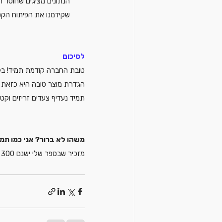
הנתונים מציגים שחוסר ה
שקידמנו את הפיתוח הקטן
לסיכום
טובת החברה קודמת תמיד! בלי 
הגדרת מוצר טובה היא כזאת 
תמיד נעדיף צעדים זריזים וק
משהו לא ברור? אני כמו תמי
מזכיר שבספר שלי ישנם 300 עמודים בנושאים הללו ואחרים שמתעסקים בחברה, המוצר וערך ללקוח