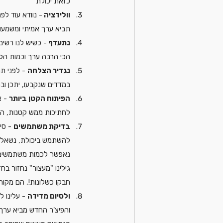
כזאת יכולת
וולידציה 
- נוודא עוד ל
תביא ערך אמיתי ומשמעות
נתעדף 
- כשיש לנו רשימ
הכי הרבה ערך וכמות הלק
נגדיר הצלחה
 - לפני ת
במדדים שנקבעו, יתכן וב
הפיתוח הקטן ביותר
 - אנחנו
לחתיכות ממש קטנות, הכ
בדיקת משתמשים
 - סי
להשתמש ביכולת, נשאל א
נאפשר לכמות משתמשים 
גילינו "מעצור" נחזור בח
חבקו כשלונות!, הם מקור
ולסיום מדידה
 - עלינו 
והפיצ'ר החדש מביא ערך 