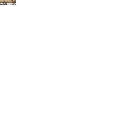
זמן קריאה 5 דקות
על יעדים, מדדים (KPI) והקשר
לתוכנית עבודה
זמן קריאה 4 דקות
מחפשת אהבה? יש מצב שהיא מחכה
לך בלינקדאין
זמן קריאה 7 דקות
כולם מדברים על AI - אף אחד לא
מדבר על איזה 🙂