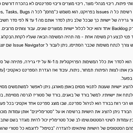
וכו'.הבקלוג בג'ירה מאפשר גרירה של יישויות כך שבכל שלב ניתן לסדר א
לאחרים.לכל פרויקט יש רק Backlog אחד והוא יכול לכלול יישויות ממוצרים שונים, עבור צוותים
ד פנוי לבצע רק משימה אחת - מה תהיה המשימה הבאה שעליו לקחת.הבקלוג מ
שטרם הסתיימו. במידה ויש צורך לנתח
השימוש הכי רווח בבקלוג הוא לסדר את כלל המשימות הפרויקטליות מ 1-N 
כין אותו לצוות הפיתוח: תמחור, ניתוח, עיבוד ואז הגדרת הספרינט כאקטיבי (ע
בפועל. 
להציג יישויות שעונות לתנאי מסוים באופן מאורגן. ניתן לאפשר למשתמשים מסוי
לנתח את יישויותיו. למשל בורד של באגים, בורד של סטוריז לגרסה מסויימת, בו
ש הכי רווח בבורד הוא לניהול ספרינט, שבו מוצג ספרינט אחד אקטיבי בכל פעם
בורד ניתן להציג את הישויות ברשימה או על "סטרימליינים" אותן עמודות מו
ן עמודות לשינוי הסטטוס.שימו לב שכל סטרימליין יכול להיות מוגדר בשם שתב
מהם הסטטוסים של הישויות שיתאימו להגדרה "בטיפול" לדוגמא כל סטורי שהוא 