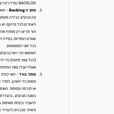
BACKLOG נפרד.ריבוי צוותי פיתוח, ריבוי מנהלי מוצר, ריבוי מוצרים וריבוי ספרינטים לא בהכרח דורשים פיצול פרויקטים.
מסך ה Backlog 
תור ולו יש רק מפתח אח
בכל סוגי הסטטוסים.
(לכל צוות פיתוח) כדי לה
שעליו יעבדו צוות הפיתוח 
מסכי בורד 
- הוא יכולת 
מסוים כדי לארגן, לסדר ו
או לגרסה מסוימת. השימו
בשונה מבקלוג, בהגדרת ה
להעביר בקלות משימות בי
ולאחר מכן ניתן להגדיר 