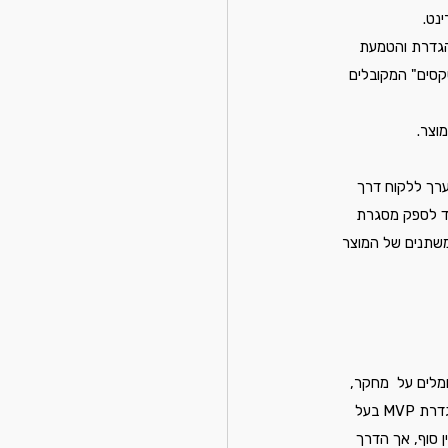
נט. 
הגדרת והטמעת 
טקסים" המקובלים 
וצר.
ערך ללקוח דרך 
ועד לספק מסגרת 
משתנים של המוצר 
מלים על  מחקר, 
וולידצית שוק, אנליזה מוצרית, יזום רעיונות (לא בכל החברות) ולפני תחילת האפיון משקיעים זמן ומחשבה בהגדרת MVP בעל 
 סוף, אך הדרך 