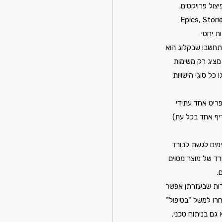
- הוא רשימת כל ה Issues בפרויקט, הוא משמש כ"מחסן" לכל ה Epics, Stories, Tasks, Bugs 
ותם מה 1 עד N לפי סדר חשיבות יחסי 
 מרובים. תחשבו שבקלוג הוא 
ציג רק משימות 
 משימות שכבר הסתיימו, ניתן לעבור ל Issue Navigator שם יוצגו כל סוגי הישויות 
על ידי גרירה, פתיחה של ספריט אחד עתידי 
דיף אחד בכל עת) 
ימים לגשת לבורד 
רד של מוצר מסוים 
. 
כרות שבעזרתן אפשר 
חרו למשל "בטיפול" 
גם בניתוח טכני, 