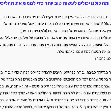
ומה כולנו יכולים לעשות טוב יותר כדי לממש את תהליכי 
 הפיתוח בעולם. אף על אף שאין נתונים מדויקים לגבי השימוש בה, ממאות החברו
בארץ ובעולם אני מעריך שמעל 80% מצוותי הפיתוח משתמשים בה לניהול דרישות, ניהול ספרינטים, ות
ים רבות ובשיחות אין ספור אני יודע שניתן להתווכח על פילוסופיית אג'יל וסק
ת על האופן בו מומלץ להטמיע את התהליך, 
אין
 אמת אחת וכל חברה מוזמנת ל
 את הגישה למה שנכון לארגון שלה.
לנו להכיר?
רה מגדירה סביבת עבודה כפרויקט, חייבים להגדיר פרויקט לפחות כדי לעבוד, 
 בקשר שלהם לפרויקט הספציפי ופרויקטים מרובים מאפשרים ניהול נפרד של ס
שבהם בחרו שצוותי פיתוח שונים ינוהלו בפרויקטים שונים - זה לא חובה, אני מ
לו בפרויקטים שונים - זה לא חובה. לדעתי ההחלטה האם יש צורך בריבוי פרויקט
המוצרים השונים הם שונים ואין ביניהם חיתוך, 3. ההגדרות של הפרויקטים שונות, למשל מבנה הסט