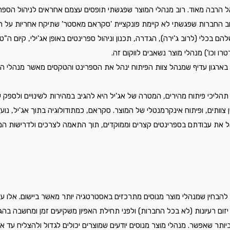
הרבה מאוד. רוב מנהלי המוצר שפגשתי תופסים עצמם אחראים לניהול הספרי
ב החברות שפגשתי לא קיימת פונקציית 'סקראם מאסטר' שתיקח אחריות על 
להם בכלי (לרוב ג'ירה), הגדרה, תכנון וניהול ספרינטים באופן אג'ילי, קיום ה"
רטרו וכו') מנהלי מוצר נשאבים לווקום זה.
 בארגון עדיף שמנהל צוות הפיתוח ינהל את הספרינט והטקסים מאשר מנהלי המ
הליכי פיתוח מהירים, המטרה של אג'יל היא להגיב במהירות לשינויים ולספק 
ן צוותים, ופיתוח אינקרמנטלי של המוצר. סקראם, כמתודולוגיה בתוך אג'יל, נ
הל את עבודתם בספרינטים קצרים וממוקדים, תוך התאמה לצרכים ולדרישות ה
 להבחין שמנהלי מוצר מנוסים מתרכזים באסטרטגיה יותר מאשר ביישום. אלו עו
תר שאפשר. מנהלי מוצר מנוסים יודעים שמוצרים יכולים לגדול ולהצליח עד אין