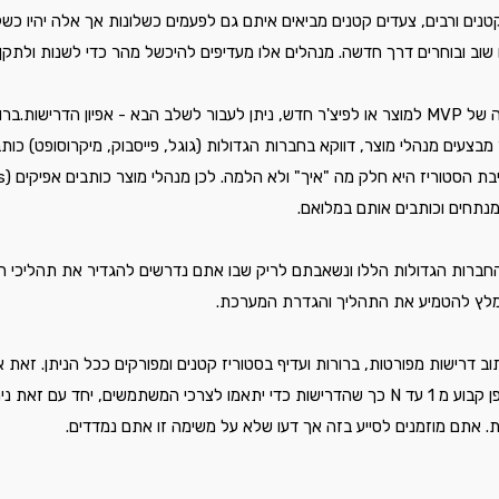
נים ורבים, צעדים קטנים מביאים איתם גם לפעמים כשלונות אך אלה יהיו כשלו
שוב ובוחרים דרך חדשה. מנהלים אלו מעדיפים להיכשל מהר כדי לשנות ולתקן 
מרגע שיש בידינו הגדרה ברורה של MVP למוצר או לפיצ'ר חדש, ניתן לעבור לשלב הבא - אפיון הדר
מבצעים מנהלי מוצר, דווקא בחברות הגדולות (גוגל, פייסבוק, מיקרוסופט) כותב
נתחים וכותבים אותם במלואם.
רות הגדולות הללו ונשאבתם לריק שבו אתם נדרשים להגדיר את תהליכי העב
ומלץ להטמיע את התהליך והגדרת המערכת.
ב דרישות מפורטות, ברורות ועדיף בסטוריז קטנים ומפורקים ככל הניתן. זאת א
מוצר לתעדף את הבקלוג באופן קבוע מ 1 עד N כך שהדרישות כדי יתאמו לצרכי המשתמשים, יחד 
ת. אתם מוזמנים לסייע בזה אך דעו שלא על משימה זו אתם נמדדים.