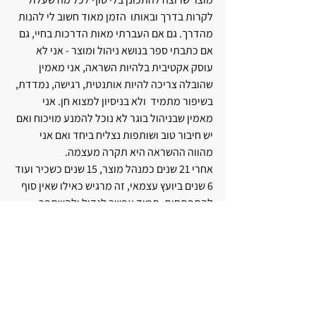
לקרות בדרך ובאותו  הזמן מאוד חשוב לי להנות 
מהדרך. גם אם העברתי מאות הדרכות בחיי, גם 
אם כתבתי ספר בנושא ניהול ומוצר - אני לא 
עוסק אקטיבית בלהיות השראה, אני מאמין 
שהובלה צריכה להיות אותנטית, רגישה, נמדדת, 
בשיפור מתמיד  ולא בניסיון למצוא חן. אני 
מאמין שבניהול בוגר לא נוכל להמנע מויכוח ואם 
יש חיבור טוב ושותפות נצליח ביחד ואם אני 
מהווה ההשראה היא תקרה מעצמה.
אחרי 21 שנים כמנהל מוצר, 15 שנים כשכיר ועוד 
6 שנים ביועץ עצמאי, זה מרגיש כאילו שאין סוף 
להתפתחות, תמיד אפשר לגדול ולהשתפר. 
לימים גיליתי שיותר קשה עכשיו למצוא בדרך 
אנשים מעוררי השראה, אבל אני מאחל לי ולכם 
לקראת השבוע החדש שנהייה בהודיה, שנהייה 
בציפיה, שנהייה בפליאה, שנוריד את האגו ונרצה 
ללמוד ולגדול - כי אולי זאת הדרך הכי מעניינת 
לנסות להכשל ולהצליח.