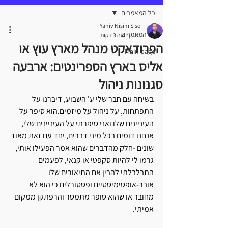
כל המאמרים
Yaniv Nisim Siso
כל המאמרים
זמן קריאה 3 דקות
הפרודאקט מנהל מארץ עוץ או
Main page
אליס בארץ הספרינטים: ארבעה
סגנונות ניהול
בשיחה עם חבר שלי ע' השבוע, דיברנו על 
התפתחות, על ניהול על מיזמים.הוא סיפר על 
העיניינים שלו ואני סיפרתי על העיניינים שלי, 
אנחנו דומים בכל מיני דברים, יחד עם זאת מאוד 
שונים -חלק מהדברים שהוא אמר הפעילו אותי, 
גרמו לי להיות סקפטי או קנאי, לפעמים 
התבלבלתי להבין אם התיאורים שלו 
אובר-אופטימיסטיים ופסטורלים כי הוא לא 
מחובר או שהוא סופר מתמסר והרפתקן ממקום 
אמיתי.