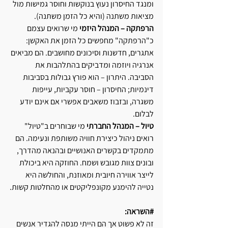
ומנגד החיסרון נעוץ בנוקשות וחוסר גמישות מול 
מציאות משתנה (והיא כל הזמן משתנה).
הרפתקה – המנהל היזמי
 מי שרואים עצמם 
כ"הרפתקה" מחפשים כל הזמן את האקשן: 
אתגרים, חדשנות וסיכונים מחושבים. הם מביאים 
אנרגיה ויוזמה ומדביקים בהתלהבות את 
הסביבה. היתרון – הוא פורץ גבולות בסביבות 
דינמיות; החיסרון – חוסר עקביות, עייפות 
משגרה, ובזבוז משאבים אפשרי אם אינם יודע 
לבלום.
טיול – המנהל החברתי
 מי שבוחרים ב"טיול" 
רואים ניהול כיצירת חוויה משותפת ונעימה. הם 
מתמקדים בקשרים האנושיים ובהנאה מהדרך, 
ובונים צוות מגובש ושמח. החוזקה היא ביכולת 
לייצר אווירה חיובית ומאוזנת, והחולשה היא 
נטייה להימנע מקונפליקטים או מהחלטות קשות.
#השראה
:
זה לא פשוט אך הם הייתי מנסה להגדיר אנשים 