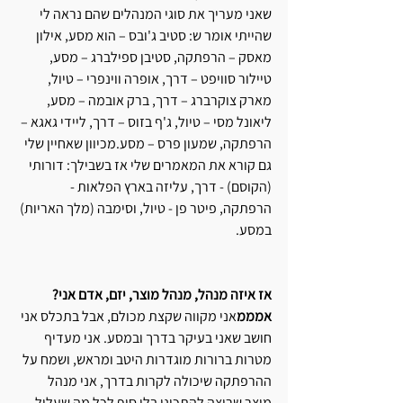
שאני מעריך את סוגי המנהלים שהם נראה לי 
שהייתי אומר ש: סטיב ג'ובס – הוא מסע, אילון 
מאסק – הרפתקה, סטיבן ספילברג – מסע, 
טיילור סוויפט – דרך, אופרה ווינפרי – טיול, 
מארק צוקרברג – דרך, ברק אובמה – מסע, 
ליאונל מסי – טיול, ג'ף בזוס – דרך, ליידי גאגא – 
הרפתקה, שמעון פרס – מסע.מכיוון שאחיין שלי 
גם קורא את המאמרים שלי אז בשבילך: דורותי 
(הקוסם) - דרך, עליזה בארץ הפלאות - 
הרפתקה, פיטר פן - טיול, וסימבה (מלך האריות) 
במסע.
אז איזה מנהל, מנהל מוצר, יזם, אדם אני? 
אמממ
אני מקווה שקצת מכולם, אבל בתכלס אני 
חושב שאני בעיקר בדרך ובמסע. אני מעדיף 
מטרות ברורות מוגדרות היטב ומראש, ושמח על 
ההרפתקה שיכולה לקרות בדרך, אני מנהל 
מוצר שרוצה להתכונן בלי סוף לכל מה שעלול 