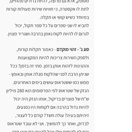
מסופק, אלא גם מרוצה, להיות גדולים מהחיים, 
לתת לו אקסטרה, כי חוויות שירות מעולות קורות 
במיוחד כשיש קושי או תקלה.
להביא לו שני ספרים על כל ספר תקול, יכול 
לגרום לו להיות לקוח נאמן בהרבה ושגריר מצוין.
סוג ג' - זהוי מוקדם
 - כאמור תקלות קורות, 
ולספק השירות צריכות להיות המקצוענות 
וההגינות לזהות אותן בזמן. מתי זה בזמן? ככל 
שניתן הרבה לפני שהלקוח מגלה אותן ובאומץ - 
ממש כמו ששטראוס עושים בימים האחרונים. 
הנזק של שטראוס לפי הפרסומים הוא 280 מיליון 
ש"ח של מוצרים בריקול, אותו הנזק היה יכול 
להיות גדול בהרבה אם לקוחות היו נפגעים. 
זיהיתם בעיה? עולה חשד? קודם כל לעצור, 
לבדוק, ואחר כך להמשיך. אני לא עובד שטראוס 
והם לא לקוחות שלי אבל לדעתי הם יצאו מזה 