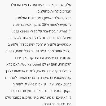
שלו, מכירים את הבאגים ומתעדפים את אלו 
שצריכים להיות מתוקנים.
כחלק משלב האפיון, 
באחריותנו המלאה
להשקיע לפחות 30% מזמן האפיון בחשבה 
"What If", במחשבה על כל ה- Edge cases 
שיכולים להיות. מותר לנו לרגע אחד לא להיות 
אופטימיים ולהניח ש"הכל יהיה בסדר" ולחשוב 
על כל אותם מקרי קצה הזויים ככל שיהיו, לבדוק 
מה תהיה ההשפעה אם הם יקרו, איך יגיבו 
הלקוחות, האם יש לנו Workaround, האם כדאי 
לטפל במקרה כבר עכשיו, לחכות או שהוא כל כך 
קצה שהסבירות שיקרה מזערית ואפשר להניח לו 
כרגע. אנחנו עדיין שואפים ל-
MVP
, לפיתוח 
הקטן והמהיר ביותר ובאותו הזמן אנחנו רוצים 
לוודא שאם יש משתמשים שישתמשו במוצר שלנו 
הם יזכו לחוויה טובה.