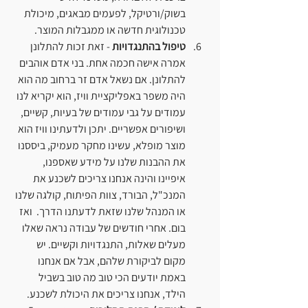
בשוק/ורטיקל, לפעמים מבאגים, מיכולת 
טכנולוגית חדשה או ממגבלות המוצר.
טיפול בהתנגדויות
 - זאת זכות להתלונן 
אמרה אישה חכמה אחת. בני אדם אוהבים 
להתלונן. אם נשאל אדם זר ברחוב מה הוא 
היה משפר באפליקציית וויז, הוא יקריא לנו 
עמודים על גבי עמודים של בעיות, קשיים, 
ושיפורים אפשריים. יתכן ולדעתינו וויז הוא 
מוצר מופלא, עשינו מחקר מעמיק, ביססנו 
את ההבנות שלנו על מידע שאספנו, 
איפיינו והינה אנחנו צריכים לשכנע את 
המנכ"ל, הבורד, צוות הפיתוח, קולגה שלנו 
או המנהל שלנו שזאת לדעתנו הדרך.  ואז 
בום. אחרי חודשים של עבודה נראה שאלו 
מעלים שאלות, התנגדויות וקשיים. יש 
מקום לביקורת שלהם, אבל אם אנחנו 
באמת יודעים הכי טוב מה טוב בשביל 
הילד, אנחנו צריכים את היכולת לשכנע.