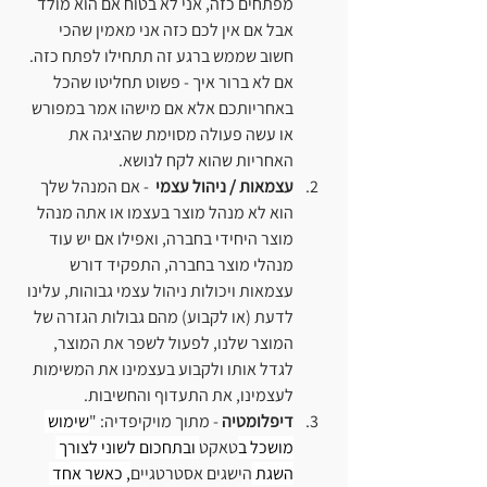
מפתחים כזה, אני לא בטוח אם הוא מולד 
אבל אם אין לכם כזה אני מאמין שהכי 
חשוב שממש ברגע זה תתחילו לפתח כזה. 
אם לא ברור איך - פשוט תחליטו שהכל 
באחריותכם אלא אם מישהו אמר במפורש 
או עשה פעולה מסוימת שהציגה את 
האחריות שהוא לקח לנושא.
עצמאות / ניהול עצמי 
 - אם המנהל שלך 
הוא לא מנהל מוצר בעצמו או אתה מנהל 
מוצר היחידי בחברה, ואפילו אם יש עוד 
מנהלי מוצר בחברה, התפקיד דורש 
עצמאות ויכולות ניהול עצמי גבוהות, עלינו 
לדעת (או לקבוע) מהם גבולות הגזרה של 
המוצר שלנו, לפעול לשפר את המוצר, 
לגדל אותו ולקבוע בעצמינו את המשימות 
לעצמינו, את התעדוף והחשיבות.
דיפלומטיה 
- מתוך מויקיפדיה: "
שימוש 
מושכל ב
טאקט
 ובתחכום לשוני לצורך 
השגת 
הישגים אסטרטגיים
, כאשר אחד 