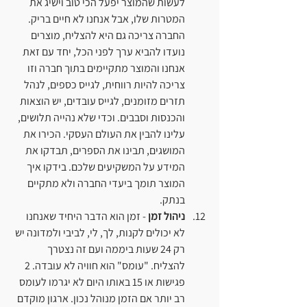
לעשות שהמוצר יפעל הכי טוב וישיג את 
המטרות שלו, אבל אנחנו לא חיים בריק. 
החברה צריכה גם היא להצליח, מוצרים 
נועדו להביא ערך לפני הכל, יחד עם זאת 
אנחנו והמוצר מתקיימים בתוך חברה וזו 
צריכה להיות רווחית, לגייס כספים, לנהל 
תזרים מזומנים, לגייס עובדים, יש הוצאות 
והכנסות וסבבים. וכדי שלא נהייה תלושים, 
עלינו להבין את העולם העסקי. הכירו את 
המושגים, תבינו את הספרים, תבדקו את 
המידע על המשקיעים שלכם. בידקו איך 
המוצר תומך ביעדי החברה ולא מתקיים 
בנתק.
ניהול זמן
 - זמן הוא הדבר היחיד שאנחנו 
לא יכולים לקנות, לך, לי, לביבי ולמדונה יש 
רק 24 שעות ביממה ועם זה נצטרך 
להצליח. "עומס" הוא חוויה לא עובדה. 2 
פגישות או 15 באותו היום לא יגרמו לעומס 
רב יותר אם הזמן מנוהל נכון. ארגון מוקדם 