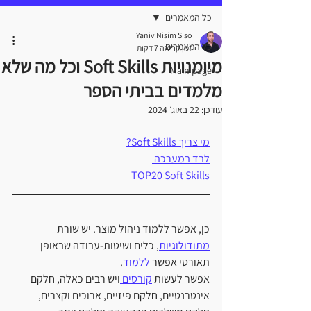
כל המאמרים
Yaniv Nisim Siso
כל המאמרים
זמן קריאה 7 דקות
מיומנויות Soft Skills וכל מה שלא
Main page
מלמדים בביתי הספר
עודכן:
22 באוג׳ 2024
מי צריך Soft Skills?
לבד במערכה 
TOP20 Soft Skills
כן, אפשר ללמוד ניהול מוצר. יש שורת 
מתודולוגיות
, כלים ושיטות-עבודה שבאופן 
תאורטי אפשר 
ללמוד
.
אפשר לעשות 
קורסים 
ויש רבים כאלה, חלקם 
אינטרנטיים, חלקם פיזיים, ארוכים וקצרים, 