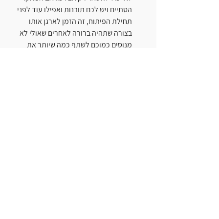
הסתיים ויש לכם תובנות ואפילו עוד לפני 
תחילת הפיתוח, זה הזמן לארגן אותו 
בצורה שתהיה ברורה לאחרים שאולי לא 
מנוסים כמוכם לשתף כמה שיותר את 
התובנות שצברתם, להכין את הקרקע 
לצוותים הבאים להתחיל להכנס לעולמכם. 
הגיע השלב שבו המוצר כבר קיים, מפותח, 
בנוי - זה רגע חשוב עוד יותר שבו כל גורמי 
החברה הרלוונטיים צריכים להכיר אותו. 
תשאפו שיקירו אותו טוב ככל האפשר, את 
הסיפור מאחרי, את הדרך, המתחרים, 
הקשיים הפוטנציאלים וההצלחות 
האפשריות. אם יש מדריכים בחברה או 
צוותים רבים, אל תבזבזו את זמנכם לבצע 
את כל ההדרכות לכלל העובדים בעצמכם, 
זה לא בהכרח יעשה אתכם מנהלים טובים 
יותר. אפשרו למנהלים להעביר את הידע 
לעובדים שלהם, צרו מחוייבות ארגונית.