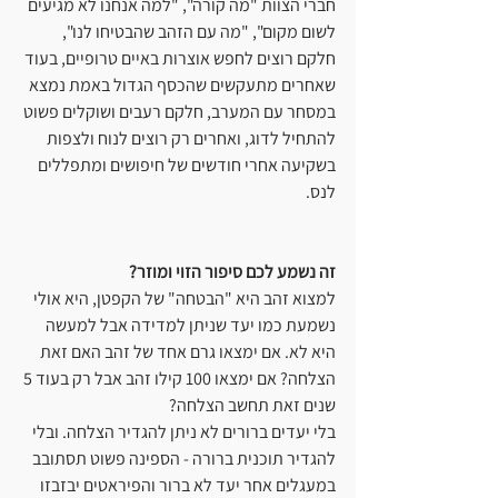
חברי הצוות "מה קורה", "למה אנחנו לא מגיעים 
לשום מקום", "מה עם הזהב שהבטיחו לנו", 
חלקם רוצים לחפש אוצרות באיים טרופיים, בעוד 
שאחרים מתעקשים שהכסף הגדול באמת נמצא 
במסחר עם המערב, חלקם רעבים ושוקלים פשוט 
להתחיל לדוג, ואחרים רק רוצים לנוח ולצפות 
בשקיעה אחרי חודשים של חיפושים ומתפללים 
לנס.
זה נשמע לכם סיפור הזוי ומוזר?
למצוא זהב היא "הבטחה" של הקפטן, היא אולי 
נשמעת כמו יעד שניתן למדידה אבל למעשה 
היא לא. אם ימצאו גרם אחד של זהב האם זאת 
הצלחה? אם ימצאו 100 קילו זהב אבל רק בעוד 5 
שנים זאת תחשב הצלחה?
בלי יעדים ברורים לא ניתן להגדיר הצלחה. ובלי 
להגדיר תוכנית ברורה - הספינה פשוט תסתובב 
במעגלים אחר יעד לא ברור והפיראטים יבזבזו 