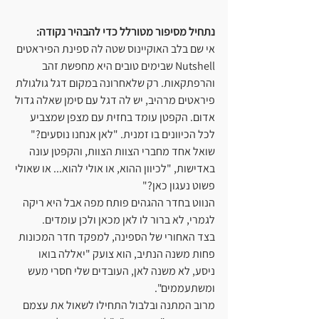
נתחיל מסיפור מטורלל כדי להבהיר נקודה:
אי שם בלב האוקיינוס שטה לה ספינת הפיראטים 
Nutshell שבימים טובים היא מחפשת זהב 
והרפתקאות. רק שלאחרונה במקום דגל גולגולת 
פיראטים מרהיב, יש לה דגל עם סימן שאלה גדול 
אדום. הקפטן עומד בחזית עם מצפן שמצביע 
לכל הכיוונים בו זמנית. "לאן אנחנו נוסעים?" 
שואל אחד מחברי הצוות הצוות, והקפטן עונה 
באדישות, "לכיוון ההוא, או אולי להוא... או שאולי 
פשוט נעגון כאן?"
הנווט בחדר ההגהים פותח מפה אבל היא ריקה 
לגמרי, לא ברור לו לאן מכאן ולכן עומדים.
בצד האחורי של הספינה, למפקד חדר המכונות 
פחות משנה הנתיב, הוא צועק "יאללה בואו 
ניסע, לא משנה לאן, העובדים שלי חסרי מעש 
ומשתעממים". 
מרוב המתנה ובלבול התחילו לשאול את עצמם 